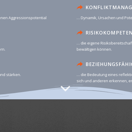
KONFLIKTMANA
enen Aggressionspotential
… Dynamik, Ursachen und Poten
RISIKOKOMPETE
… die eigene Risikobereitscha
rn.
bewältigen können.
BEZIEHUNGSFÄHI
nd stärken.
… die Bedeutung eines reflek
sich und anderen erkennen, en