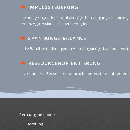
IMPULSSTEUERUNG
… einen gelingenden sozial verträglichen Umgang mit dem eig
finden. Aggression als Lebensenergie.
SPANNUNGS-BALANCE
… die Bandbreite der eigenen Handlungsmöglichkeiten erweite
RESSOURCENORIENTIERUNG
… vorhandene Ressourcen wahrnehmen, weitere aufdecken u
Beratungsangebote
Beratung