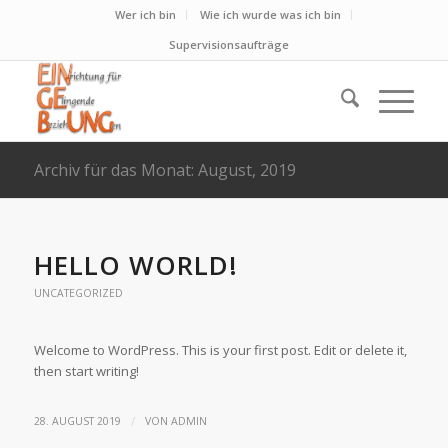
Wer ich bin
Wie ich wurde was ich bin
Supervisionsaufträge
Archiv für das Monat: August, 2019
HELLO WORLD!
UNCATEGORIZED
Welcome to WordPress. This is your first post. Edit or delete it,
then start writing!
/
28. AUGUST 2019
VON
ADMIN